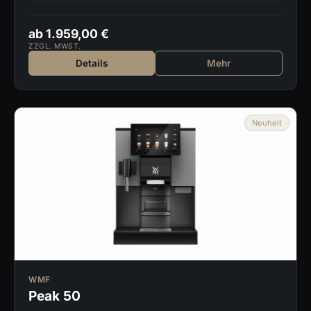
ab 1.959,00 €
ZZGL. MWST.
Details
Mehr
Neuheit
WMF
Peak 50