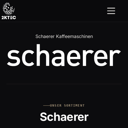
Zum
Inhalt
springen
Schaerer Kaffeemaschinen
UNSER SORTIMENT
Schaerer