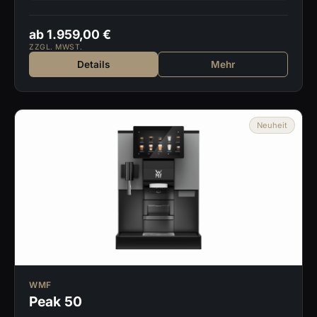
ab 1.959,00 €
ZZGL. MWST.
Details
Mehr
Neuheit
WMF
Peak 50